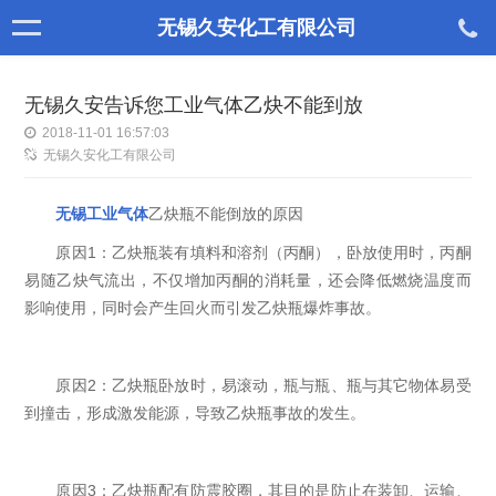
无锡久安化工有限公司
无锡久安告诉您工业气体乙炔不能到放
2018-11-01 16:57:03
无锡久安化工有限公司
无锡工业气体
乙炔瓶不能倒放的原因
原因1：乙炔瓶装有填料和溶剂（丙酮），卧放使用时，丙酮
易随乙炔气流出，不仅增加丙酮的消耗量，还会降低燃烧温度而
影响使用，同时会产生回火而引发乙炔瓶爆炸事故。
原因2：乙炔瓶卧放时，易滚动，瓶与瓶、瓶与其它物体易受
到撞击，形成激发能源，导致乙炔瓶事故的发生。
原因3：乙炔瓶配有防震胶圈，其目的是防止在装卸、运输、