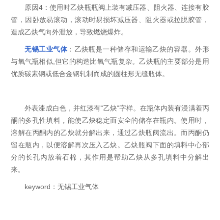
原因4：使用时乙炔瓶瓶阀上装有减压器、阻火器、连接有胶
管，因卧放易滚动，滚动时易损坏减压器、阻火器或拉脱胶管，
造成乙炔气向外泄放，导致燃烧爆炸。
无锡工业气体
：乙炔瓶是一种储存和运输乙炔的容器。外形
与氧气瓶相似,但它的构造比氧气瓶复杂。乙炔瓶的主要部分是用
优质碳素钢或低合金钢轧制而成的圆柱形无缝瓶体。
外表漆成白色，并红漆有“乙炔”字样。在瓶体内装有浸满着丙
酮的多孔性填料，能使乙炔稳定而安全的储存在瓶内。使用时，
溶解在丙酮内的乙炔就分解出来，通过乙炔瓶阀流出。而丙酮仍
留在瓶内，以便溶解再次压入乙炔。乙炔瓶阀下面的填料中心部
分的长孔内放着石棉，其作用是帮助乙炔从多孔填料中分解出
来。
keyword：无锡工业气体